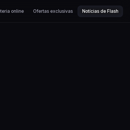
teria online
Ofertas exclusivas
Notícias de Flash