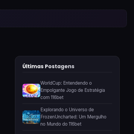
Últimas Postagens
WorldCup: Entendendo o
Empolgante Jogo de Estratégia
com 116bet
Explorando o Universo de
FrozenUncharted: Um Mergulho
no Mundo do 116bet