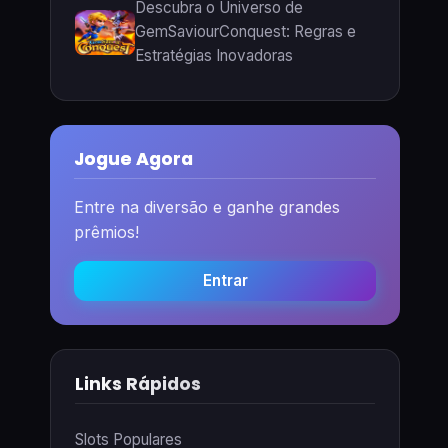
Descubra o Universo de
GemSaviourConquest: Regras e
Estratégias Inovadoras
Jogue Agora
Entre na diversão e ganhe grandes
prêmios!
Entrar
Links Rápidos
Slots Populares