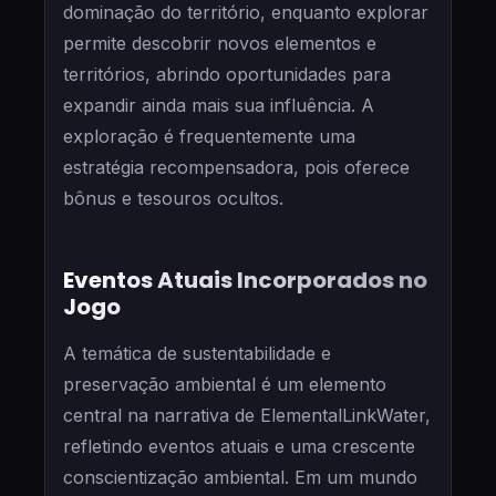
dominação do território, enquanto explorar
permite descobrir novos elementos e
territórios, abrindo oportunidades para
expandir ainda mais sua influência. A
exploração é frequentemente uma
estratégia recompensadora, pois oferece
bônus e tesouros ocultos.
Eventos Atuais Incorporados no
Jogo
A temática de sustentabilidade e
preservação ambiental é um elemento
central na narrativa de ElementalLinkWater,
refletindo eventos atuais e uma crescente
conscientização ambiental. Em um mundo