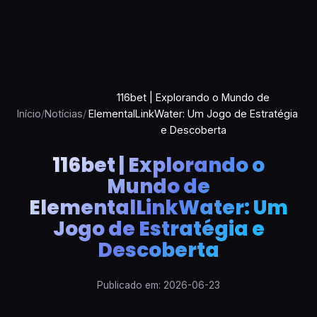
116bet | Explorando o Mundo de
Início
/
Notícias
/
ElementalLinkWater: Um Jogo de Estratégia
e Descoberta
116bet | Explorando o
Mundo de
ElementalLinkWater: Um
Jogo de Estratégia e
Descoberta
Publicado em: 2026-06-23