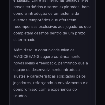
engajado. Entre as melhorias destacam-se
novos territórios a serem explorados, bem
como a introdução de um sistema de
eventos temporários que oferecem
recompensas exclusivas aos jogadores que
completam desafios dentro de um prazo
determinado.
Além disso, a comunidade ativa de
MAGICBEANS sugere continuamente
novas ideias e feedback, permitindo que a
equipe de desenvolvimento introduza
ajustes e características solicitadas pelos
jogadores, reforçando o envolvimento e o
compromisso com a experiência do
usuário.