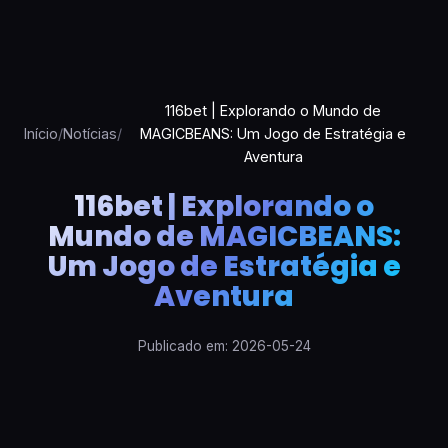
116bet | Explorando o Mundo de
Início
/
Notícias
/
MAGICBEANS: Um Jogo de Estratégia e
Aventura
116bet | Explorando o
Mundo de MAGICBEANS:
Um Jogo de Estratégia e
Aventura
Publicado em: 2026-05-24