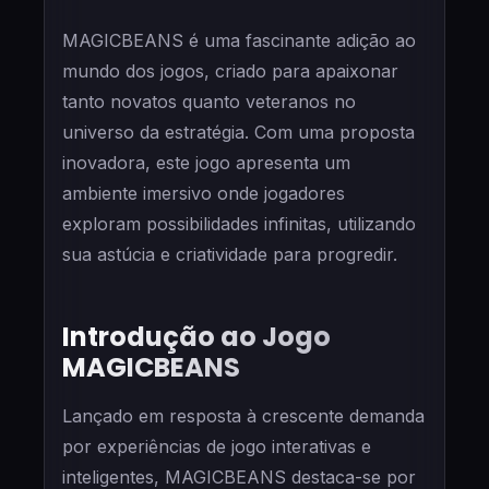
MAGICBEANS é uma fascinante adição ao
mundo dos jogos, criado para apaixonar
tanto novatos quanto veteranos no
universo da estratégia. Com uma proposta
inovadora, este jogo apresenta um
ambiente imersivo onde jogadores
exploram possibilidades infinitas, utilizando
sua astúcia e criatividade para progredir.
Introdução ao Jogo
MAGICBEANS
Lançado em resposta à crescente demanda
por experiências de jogo interativas e
inteligentes, MAGICBEANS destaca-se por