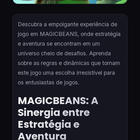
Descubra a empolgante experiência de
jogo em MAGICBEANS, onde estratégia
e aventura se encontram em um
universo cheio de desafios. Aprenda
sobre as regras e dinâmicas que tornam
este jogo uma escolha irresistível para
os entusiastas de jogos.
MAGICBEANS: A
Sinergia entre
Estratégia e
Aventura