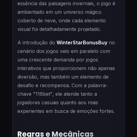
essência das paisagens invernais, o jogo é
ambientado em um universo mágico
coberto de neve, onde cada elemento
visual foi detalhadamente projetado.
A introdução do
WinterStarBonusBuy
no
cenário dos jogos veio em paralelo com
uma crescente demanda por jogos
interativos que proporcionem não apenas
diversão, mas também um elemento de
desafio e recompensa. Com a palavra-
chave "116bet", ele atende tanto a
jogadores casuais quanto aos mais
experientes em busca de emoções fortes.
Regras e Mecânicas