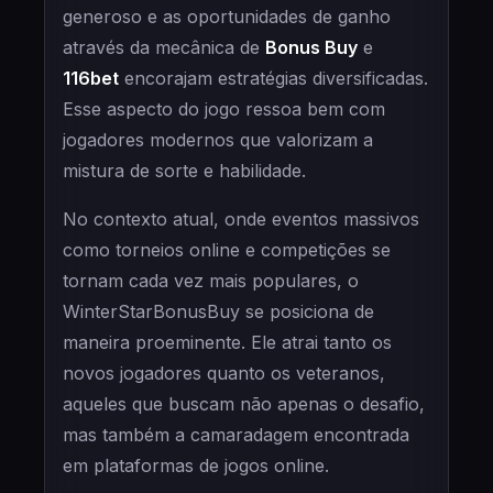
generoso e as oportunidades de ganho
através da mecânica de
Bonus Buy
e
116bet
encorajam estratégias diversificadas.
Esse aspecto do jogo ressoa bem com
jogadores modernos que valorizam a
mistura de sorte e habilidade.
No contexto atual, onde eventos massivos
como torneios online e competições se
tornam cada vez mais populares, o
WinterStarBonusBuy se posiciona de
maneira proeminente. Ele atrai tanto os
novos jogadores quanto os veteranos,
aqueles que buscam não apenas o desafio,
mas também a camaradagem encontrada
em plataformas de jogos online.