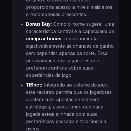
proporciona acesso a níveis mais altos
e recompensas crescentes.
Bonus Buy:
Como o nome sugere, uma
característica central é a capacidade de
comprar bônus
, o que aumenta
significativamente as chances de ganho
sem depender apenas da sorte. Essa
peculiaridade atrai jogadores que
preferem controle sobre suas
experiências de jogo.
116bet:
Integrado ao sistema do jogo,
este recurso permite que os jogadores
ajustem suas apostas de maneira
estratégica, assegurando que cada
jogada esteja alinhada com suas
preferências pessoais e tolerância a
riscos.