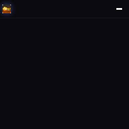
Pular para o conteúdo