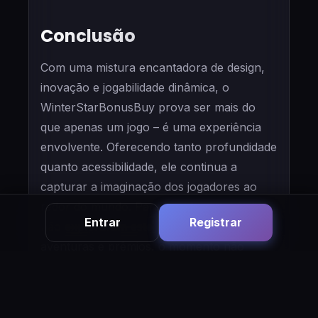
Conclusão
Com uma mistura encantadora de design,
inovação e jogabilidade dinâmica, o
WinterStarBonusBuy prova ser mais do
que apenas um jogo – é uma experiência
envolvente. Oferecendo tanto profundidade
quanto acessibilidade, ele continua a
capturar a imaginação dos jogadores ao
redor do mundo. Para aqueles que ainda
Entrar
Registrar
não exploraram este gélido mundo de
aventuras e prêmios, o momento não
poderia ser mais propício.
36D