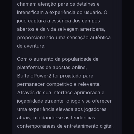
chamam atenção para os detalhes e
intensificam a experiência do usuário. O
jogo captura a essência dos campos
abertos e da vida selvagem americana,
proporcionando uma sensação autêntica
de aventura.
Com o aumento da popularidade de
plataformas de apostas online,
BuffaloPower2 foi projetado para
permanecer competitivo e relevante.
Através de sua interface aprimorada e
jogabilidade atraente, o jogo visa oferecer
uma experiência elevada aos jogadores
atuais, moldando-se às tendências
contemporâneas de entretenimento digital.