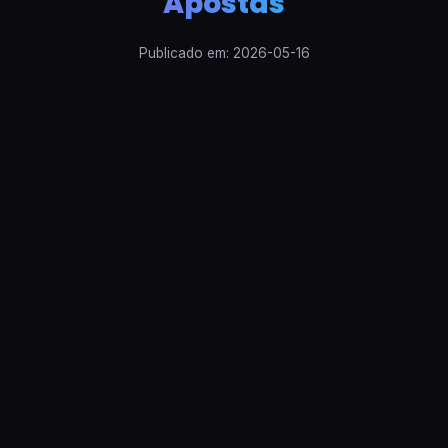
Apostas
Publicado em: 2026-05-16