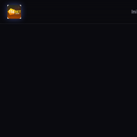
Pular para o conteúdo
In