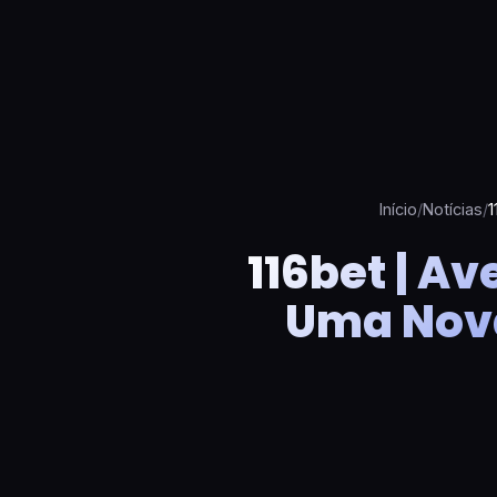
Início
/
Notícias
/
1
116bet | A
Uma Nova