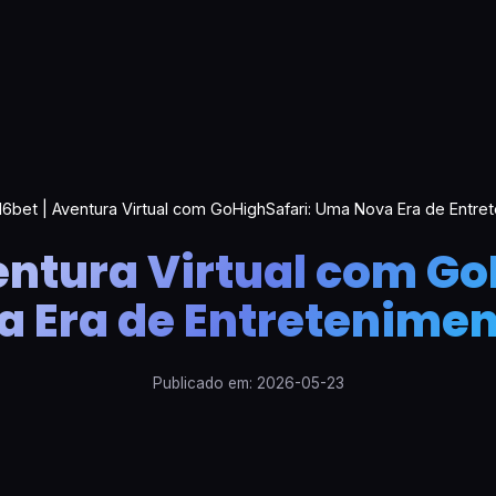
16bet | Aventura Virtual com GoHighSafari: Uma Nova Era de Entret
ventura Virtual com Go
 Era de Entreteniment
Publicado em: 2026-05-23