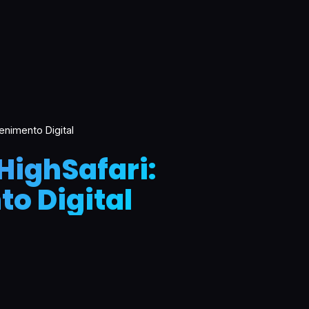
enimento Digital
HighSafari:
o Digital