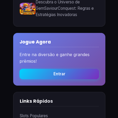
Descubra o Universo de
GemSaviourConquest: Regras e
Estratégias Inovadoras
Jogue Agora
Entre na diversão e ganhe grandes
prêmios!
Entrar
Links Rápidos
Slots Populares