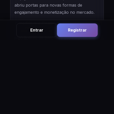
abriu portas para novas formas de
engajamento e monetização no mercado.
À medida que PirateQueen continua a
Entrar
Registrar
evoluir, tanto em termos de mecânicas de
jogo quanto de parcerias estratégicas, ele
promete redefinir o mundo dos jogos de
aventura e capturar a imaginação de uma
nova geração de jogadores.
D34