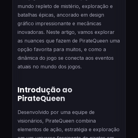
mundo repleto de mistério, exploração e
batalhas épicas, ancorado em design
gráfico impressionante e mecânicas
inovadoras. Neste artigo, vamos explorar
as nuances que fazem de PirateQueen uma
opção favorita para muitos, e como a
dinâmica do jogo se conecta aos eventos
atuais no mundo dos jogos.
Introdução ao
PirateQueen
Desenvolvido por uma equipe de
visionários, PirateQueen combina
elementos de ação, estratégia e exploração